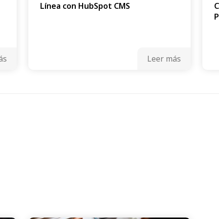
Línea con HubSpot CMS
C
P
ás
Leer más