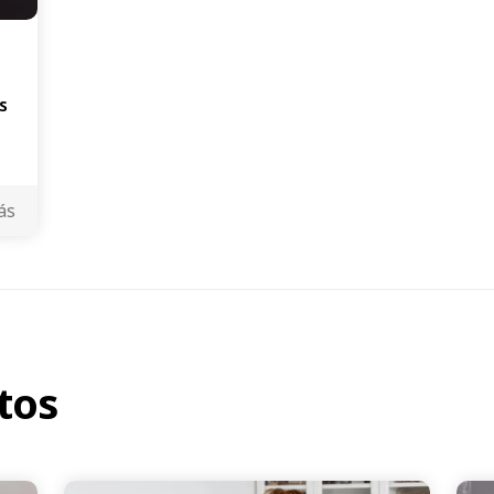
s
ás
tos