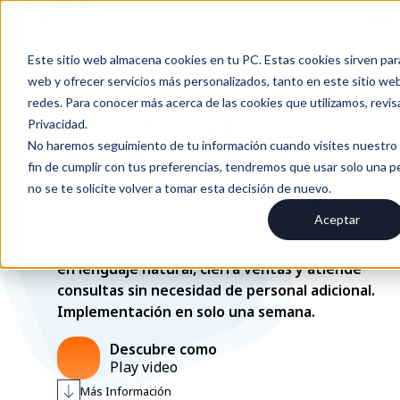
Este sitio web almacena cookies en tu PC. Estas cookies sirven par
web y ofrecer servicios más personalizados, tanto en este sitio we
redes. Para conocer más acerca de las cookies que utilizamos, revis
Vendedor Virtual en
Privacidad.
WhatsApp con IA
No haremos seguimiento de tu información cuando visites nuestro s
fin de cumplir con tus preferencias, tendremos que usar solo una 
no se te solicite volver a tomar esta decisión de nuevo.
Transforma tu WhatsApp en una poderosa
Aceptar
herramienta de ventas y servicio al cliente con
Atom y Progresus. Nuestro AI Agent responde
en lenguaje natural, cierra ventas y atiende
consultas sin necesidad de personal adicional.
Implementación en solo una semana.
Descubre como
Play video
Más Información