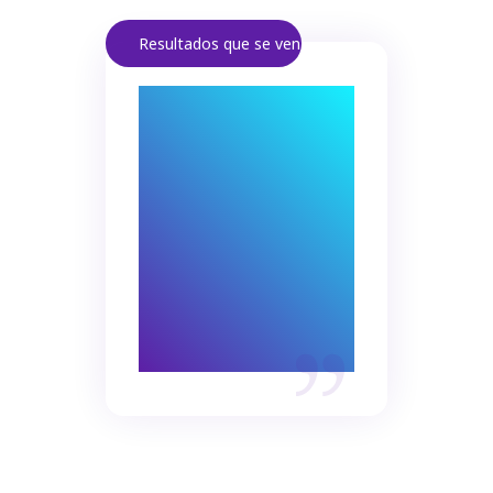
Resultados que se ven.
Automatización
significa rapidez y
precisión.
Menos errores y
más tiempo para
tareas
estratégicas.