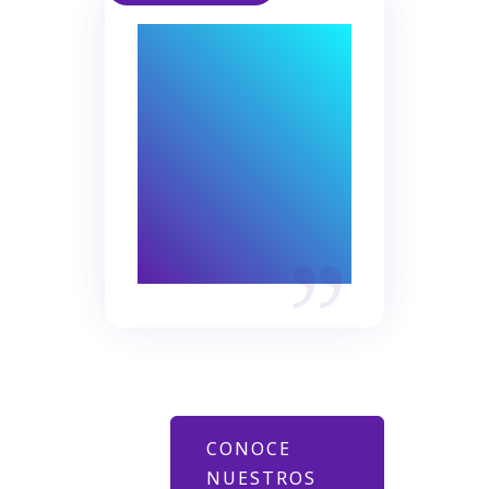
La eficiencia
operativa impulsa el
crecimiento.
Cada sistema
integrado mejora
el potencial del
negocio.
CONOCE
NUESTROS