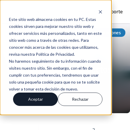
Inicio
Nosotros
Soluciones
Recursos
Soporte
Este sitio web almacena cookies en tu PC. Estas
cookies sirven para mejorar nuestro sitio web y
Volver
Integraciones
ofrecer servicios más personalizados, tanto en este
sitio web como a través de otras redes. Para
conocer más acerca de las cookies que utilizamos,
revisa nuestra Política de Privacidad.
Conecta HubSpot con
No haremos seguimiento de tu información cuando
Shopify: Publica Productos
visites nuestro sitio. Sin embargo, con el fin de
cumplir con tus preferencias, tendremos que usar
Directamente Desde tu
solo una pequeña cookie para que no se te solicite
CRM
volver a tomar esta decisión de nuevo.
Jan 4, 2025 8:29:04 pm
Aceptar
Rechazar