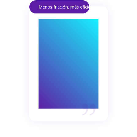
Menos fricción, más eficiencia.
Automatizar
procesos es la clave
para mantener la
competitividad.
La integración
simplifica tareas
repetitivas y
optimiza recursos.