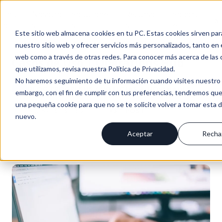
Inici
Nosotro
Solucione
Recurso
Soport
Es
o
s
s
s
e
Este sitio web almacena cookies en tu PC. Estas cookies sirven par
nuestro sitio web y ofrecer servicios más personalizados, tanto en 
web como a través de otras redes. Para conocer más acerca de las 
Casos de Uso | Operations Hub
que utilizamos, revisa nuestra Política de Privacidad.
No haremos seguimiento de tu información cuando visites nuestro s
BLOG PROGRESUS / NOTICIAS & NOVEDADES
embargo, con el fin de cumplir con tus preferencias, tendremos que
una pequeña cookie para que no se te solicite volver a tomar esta 
SUSCRÍBIRME
+3
POST
nuevo.
Aceptar
Recha