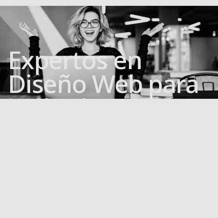
Expertos en
Diseño Web para
Todos los
Sectores
Independientemente de si operas en el sector
educativo, industrial, de servicios, o tecnología, nuestro
equipo adapta las mejores prácticas de diseño y
desarrollo web para cumplir con las necesidades
específicas de tu industria.