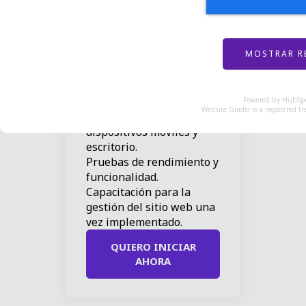
Desarrollo Basado
en tu Diseño
Recepción y revisión del
diseño proporcionado.
Implementación fiel del
diseño en la plataforma
seleccionada.
Powered by
HubSp
Website Grader is a registered t
Optimización para
dispositivos móviles y
escritorio.
Pruebas de rendimiento y
funcionalidad.
Capacitación para la
gestión del sitio web una
vez implementado.
QUIERO INICIAR
AHORA