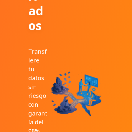
ad
os
Transf
iere
tu
datos
sin
riesgo
con
garant
ía del
98%