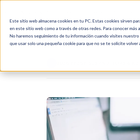
Inicio
Nosotros
Soluciones
Recursos
Soporte
Este sitio web almacena cookies en tu PC. Estas cookies sirven par
en este sitio web como a través de otras redes. Para conocer más ac
No haremos seguimiento de tu información cuando visites nuestro si
Casos de Uso | Plantill
que usar solo una pequeña cookie para que no se te solicite volver
BLOG PROGRESUS / NOTICIAS & N