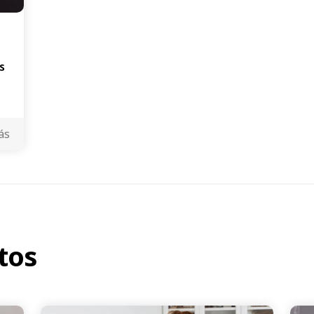
s
ás
tos