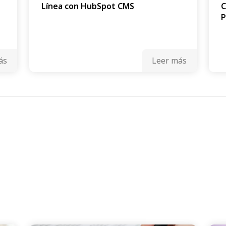
Línea con HubSpot CMS
C
P
ás
Leer más