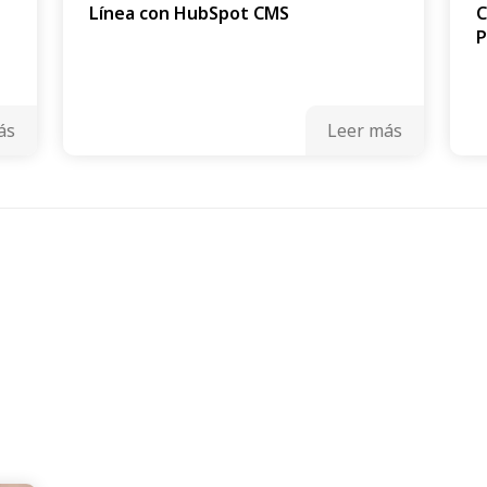
Línea con HubSpot CMS
C
P
ás
Leer más