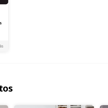
s
ás
tos