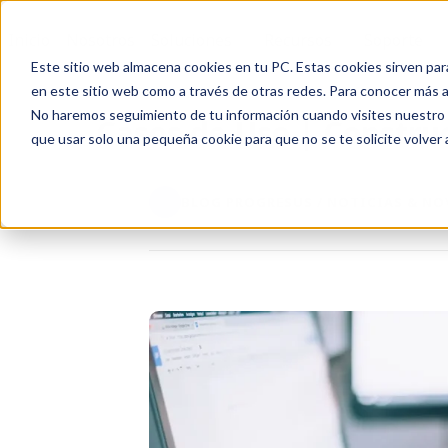
Inicio
Nosotros
Soluciones
Recursos
Soporte
Este sitio web almacena cookies en tu PC. Estas cookies sirven par
en este sitio web como a través de otras redes. Para conocer más ac
No haremos seguimiento de tu información cuando visites nuestro si
Casos de Uso | Constru
que usar solo una pequeña cookie para que no se te solicite volver
BLOG PROGRESUS / NOTICIAS & N