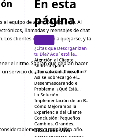
En esta
ión
página
al equipo de atención al cliente. Al
ectrónicos, llamadas y mensajes de chat
. Los clientes empiezan a quejarse, y la
¿Citas que Desorganizan
tu Día? Aquí está la
Solución
Atención al Cliente
ner el ritmo. Sabían que debían hacer
Sobrecargada
n servicio de alta calidad ante el
¿Demasiadas Consultas?
Así se Sobrecargó el
Servicio al Cliente
Desenmascarando el
Problema: ¿Qué Está
Fallando?
La Solución:
Implementación de un Bot
Autogestionado y Base de
Cómo Mejoramos la
Conocimientos con
Experiencia del Cliente
HubSpot
Conclusión: Pequeños
Cambios, Grandes
 considerablemente en el último año.
Resultados
DESCUBRE MÁS