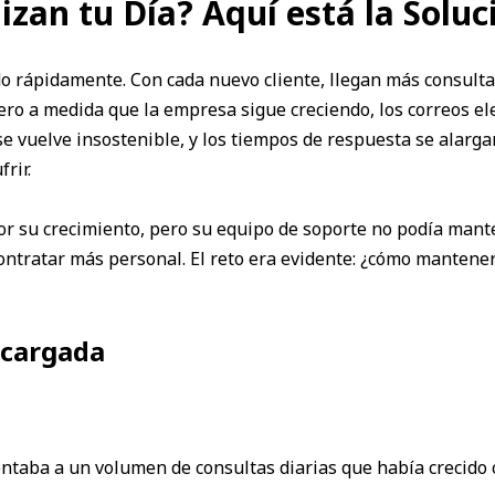
zan tu Día? Aquí está la Soluc
rápidamente. Con cada nuevo cliente, llegan más consultas 
ero a medida que la empresa sigue creciendo, los correos el
e vuelve insostenible, y los tiempos de respuesta se alargan
rir.
r su crecimiento, pero su equipo de soporte no podía mante
ntratar más personal. El reto era evidente: ¿cómo mantener u
ecargada
rentaba a un volumen de consultas diarias que había crecido