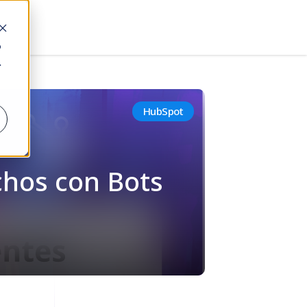
o
.
HubSpot
chos con Bots