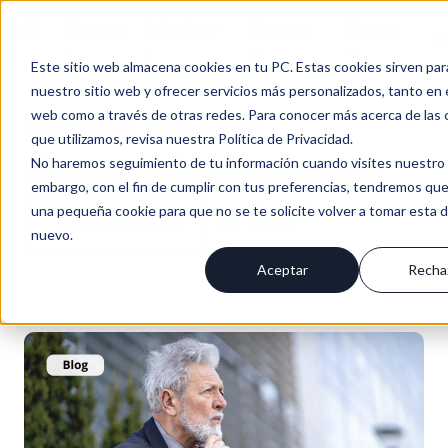
Inici
Nosotro
Solucione
Recurso
Soport
Es
o
s
s
s
e
Este sitio web almacena cookies en tu PC. Estas cookies sirven par
nuestro sitio web y ofrecer servicios más personalizados, tanto en 
web como a través de otras redes. Para conocer más acerca de las 
Progresus Blog | CRM
que utilizamos, revisa nuestra Política de Privacidad.
No haremos seguimiento de tu información cuando visites nuestro s
BLOG PROGRESUS / NOTICIAS & NOVEDADES
embargo, con el fin de cumplir con tus preferencias, tendremos que
una pequeña cookie para que no se te solicite volver a tomar esta 
SUSCRÍBIRME
+6
POST
nuevo.
Aceptar
Recha