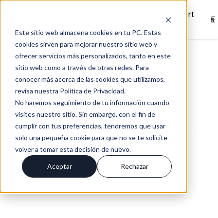
Inici
Nosotro
Solucione
Recurso
Soport
Es
o
s
s
s
e
Este sitio web almacena cookies en tu PC. Estas
cookies sirven para mejorar nuestro sitio web y
ofrecer servicios más personalizados, tanto en este
Progresus Blog | CRM (3)
sitio web como a través de otras redes. Para
conocer más acerca de las cookies que utilizamos,
BLOG PROGRESUS / PÁGINA 3
revisa nuestra Política de Privacidad.
No haremos seguimiento de tu información cuando
SUSCRÍBIRME
+6
POST
visites nuestro sitio. Sin embargo, con el fin de
cumplir con tus preferencias, tendremos que usar
solo una pequeña cookie para que no se te solicite
volver a tomar esta decisión de nuevo.
Aceptar
Rechazar