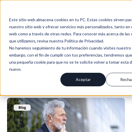
Inici
Nosotro
Solucione
Recurso
Soport
Es
o
s
s
s
e
Este sitio web almacena cookies en tu PC. Estas cookies sirven par
nuestro sitio web y ofrecer servicios más personalizados, tanto en 
web como a través de otras redes. Para conocer más acerca de las 
Progresus Blog | CRM
que utilizamos, revisa nuestra Política de Privacidad.
No haremos seguimiento de tu información cuando visites nuestro s
BLOG PROGRESUS / NOTICIAS & NOVEDADES
embargo, con el fin de cumplir con tus preferencias, tendremos que
una pequeña cookie para que no se te solicite volver a tomar esta 
SUSCRÍBIRME
+6
POST
nuevo.
Aceptar
Recha