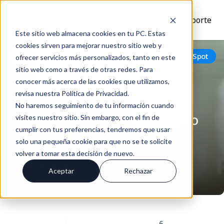
Inicio
Nosotros
Soluciones
Recursos
Soporte
Este sitio web almacena cookies en tu PC. Estas
cookies sirven para mejorar nuestro sitio web y
Volver
HubSpot
ofrecer servicios más personalizados, tanto en este
sitio web como a través de otras redes. Para
conocer más acerca de las cookies que utilizamos,
revisa nuestra Política de Privacidad.
¿Cómo mejora la
No haremos seguimiento de tu información cuando
automatización del proceso
visites nuestro sitio. Sin embargo, con el fin de
cumplir con tus preferencias, tendremos que usar
de admisión universitaria
solo una pequeña cookie para que no se te solicite
con HubSpot?
volver a tomar esta decisión de nuevo.
Dic 04, 2024
Aceptar
Rechazar