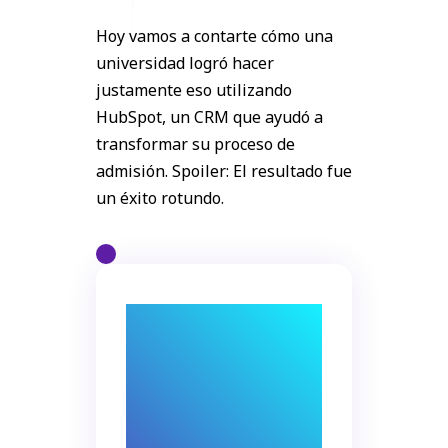
los estudiantes y asegura
que todo se maneje de
Hoy vamos a contarte cómo una
manera eficiente. Si aún
no has considerado
universidad logró hacer
automatizar tu proceso,
justamente eso utilizando
¡quizá sea hora de dar el
HubSpot, un CRM que ayudó a
siguiente paso! Los
beneficios son claros y los
transformar su proceso de
resultados hablan por sí
admisión. Spoiler: El resultado fue
mismos.¡Comparte en los
comentarios tus
un éxito rotundo.
experiencias y
recomendaciones con
otros empresarios!
Automatizar no solo
hace las cosas más
fáciles, sino que
también mejora la