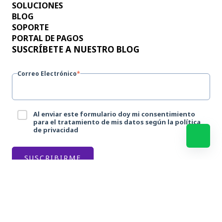
SOLUCIONES
BLOG
SOPORTE
PORTAL DE PAGOS
SUSCRÍBETE A NUESTRO BLOG
Correo Electrónico
*
Al enviar este formulario doy mi consentimiento
para el tratamiento de mis datos según la política
de privacidad
© 2026 Progresus · Aviso legal |
Términos de servicio
|
Política de
Privacidad
|
Política de Cookies
|
Política de Gestión Logística