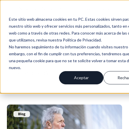
Inici
Nosotro
Solucione
Recurso
Soport
Es
o
s
s
s
e
Este sitio web almacena cookies en tu PC. Estas cookies sirven par
nuestro sitio web y ofrecer servicios más personalizados, tanto en 
web como a través de otras redes. Para conocer más acerca de las 
Progresus Blog | Inbound
que utilizamos, revisa nuestra Política de Privacidad.
Marketing
No haremos seguimiento de tu información cuando visites nuestro s
embargo, con el fin de cumplir con tus preferencias, tendremos que
BLOG PROGRESUS / NOTICIAS & NOVEDADES
una pequeña cookie para que no se te solicite volver a tomar esta 
nuevo.
SUSCRÍBIRME
+6
POST
Aceptar
Recha