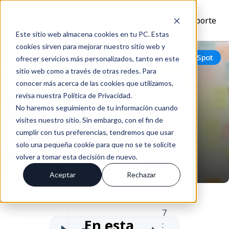
Inicio
Nosotros
Soluciones
Recursos
Soporte
Este sitio web almacena cookies en tu PC. Estas
cookies sirven para mejorar nuestro sitio web y
Volver
HubSpot
ofrecer servicios más personalizados, tanto en este
sitio web como a través de otras redes. Para
conocer más acerca de las cookies que utilizamos,
revisa nuestra Política de Privacidad.
¿Cómo involucrar a tu
No haremos seguimiento de tu información cuando
equipo en la adopción del
visites nuestro sitio. Sin embargo, con el fin de
cumplir con tus preferencias, tendremos que usar
CRM?
solo una pequeña cookie para que no se te solicite
Nov 20, 2024
volver a tomar esta decisión de nuevo.
Aceptar
Rechazar
7
En esta
: