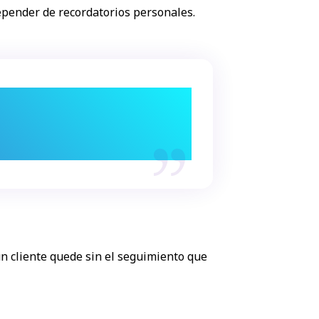
epender de recordatorios personales.
ngún cliente quede sin el
.
n cliente quede sin el seguimiento que