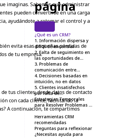
página
 que imaginas. Sabemos que administrar
lientes pueden convertirse en una carga
, ayudándote a retomar el control y a
¿Qué es un CRM?
1. Información dispersa y
bién evita esas pequeñas pérdidas de
difícil de encontrar
2. Falta de seguimiento en
dos de tu empresa.
las oportunidades de
venta
3. Problemas de
comunicación entre
equipos
4. Decisiones basadas en
intuición, no en datos
5. Clientes insatisfechos
e tus clientes: desde datos de contacto
por falta de
personalización
Estrategias Temporales
ón con cada cliente, facilitando la
para Resolver Problemas y
tas? A continuación, te compartimos
Prepararte para un CRM
Herramientas CRM
recomendadas
Preguntas para reflexionar
¿Necesitas ayuda para