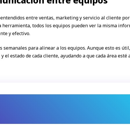
municación entre equipos
entendidos entre ventas, marketing y servicio al cliente po
a herramienta, todos los equipos pueden ver la misma infor
nte y efectivo.
s semanales para alinear a los equipos. Aunque esto es útil
es y el estado de cada cliente, ayudando a que cada área est
¿Qué puedes ganar?
a entre los equipos, donde todos tienen visibi
cliente, evitando duplicaciones y malentendidos