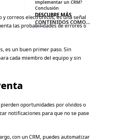
implementar un CRM?
Conclusión
DESCUBRE MÁS
 y correos electrónicos, es una señal
CONTENIDOS COMO
enta las probabilidades de errores o
ESTE AQUÍ
es, es un buen primer paso. Sin
para cada miembro del equipo y sin
venta
e pierden oportunidades por olvidos o
ar notificaciones para que no se pase
mbargo, con un CRM, puedes automatizar