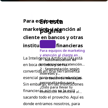
En esta
Para equipos de
marketing y atención al
página
cliente en bancos y otras
instituciones financieras
Para equipos de marketing
y atención al cliente en
La Inteligencia Artificial (IA) está
bancos y otras
1 - Automatización de
en boca de todos y se ha
instituciones financieras
conversaciones (atención y
soporte a clientes)
2 - Segmentación según
convertido en una herramienta
intereses y
esencial para muchas industrias.
comportamiento
3 - Creación de mensajes
personalizados para
Sin embargo, en las instituciones
captar y retener clientes
¿Listo para llevar tu
financieras aún no se le está
institución financiera al
siguiente nivel?
sacando todo el provecho. Aquí es
donde entramos nosotros, para