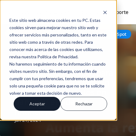
Inicio
Nosotros
Soluciones
Recursos
Soporte
Este sitio web almacena cookies en tu PC. Estas
cookies sirven para mejorar nuestro sitio web y
Volver
HubSpot
ofrecer servicios más personalizados, tanto en este
sitio web como a través de otras redes. Para
conocer más acerca de las cookies que utilizamos,
revisa nuestra Política de Privacidad.
3 maneras de usar
No haremos seguimiento de tu información cuando
Inteligencia Artificial para
visites nuestro sitio. Sin embargo, con el fin de
cumplir con tus preferencias, tendremos que usar
aumentar la satisfacción y
solo una pequeña cookie para que no se te solicite
retención de clientes en
volver a tomar esta decisión de nuevo.
bancos y entidades
Aceptar
Rechazar
financieras
Jun 21, 2024