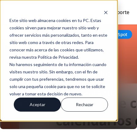
Inicio
Nosotros
Soluciones
Recursos
Soporte
Este sitio web almacena cookies en tu PC. Estas
cookies sirven para mejorar nuestro sitio web y
Volver
HubSpot
ofrecer servicios más personalizados, tanto en este
sitio web como a través de otras redes. Para
conocer más acerca de las cookies que utilizamos,
revisa nuestra Política de Privacidad.
Descubre cómo
No haremos seguimiento de tu información cuando
implementar calendarios
visites nuestro sitio. Sin embargo, con el fin de
cumplir con tus preferencias, tendremos que usar
de pago flexibles en
solo una pequeña cookie para que no se te solicite
HubSpot y incrementa tus
volver a tomar esta decisión de nuevo.
ventas
Aceptar
Rechazar
Ago 12, 2024