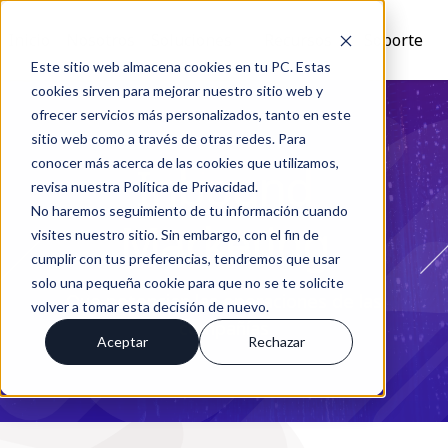
Inicio
Nosotros
Soluciones
Recursos
Soporte
Este sitio web almacena cookies en tu PC. Estas
cookies sirven para mejorar nuestro sitio web y
ofrecer servicios más personalizados, tanto en este
sitio web como a través de otras redes. Para
conocer más acerca de las cookies que utilizamos,
Inbound
revisa nuestra Política de Privacidad.
No haremos seguimiento de tu información cuando
Marketing
visites nuestro sitio. Sin embargo, con el fin de
cumplir con tus preferencias, tendremos que usar
solo una pequeña cookie para que no se te solicite
Que potencian las operaciones de las
volver a tomar esta decisión de nuevo.
compañías
Aceptar
Rechazar