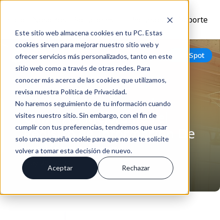
Inicio
Nosotros
Soluciones
Recursos
Soporte
Este sitio web almacena cookies en tu PC. Estas
cookies sirven para mejorar nuestro sitio web y
Volver
HubSpot
ofrecer servicios más personalizados, tanto en este
sitio web como a través de otras redes. Para
conocer más acerca de las cookies que utilizamos,
revisa nuestra Política de Privacidad.
¿Datos Faltantes en tu
No haremos seguimiento de tu información cuando
CRM? Así Mejoramos el
visites nuestro sitio. Sin embargo, con el fin de
cumplir con tus preferencias, tendremos que usar
Registro de Información De
solo una pequeña cookie para que no se te solicite
los Vendedores
volver a tomar esta decisión de nuevo.
May 20, 2024
Aceptar
Rechazar