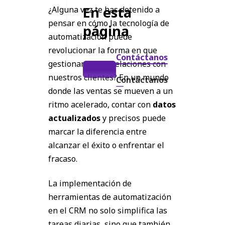
En esta
¿Alguna vez te has detenido a
pensar en cómo la tecnología de
página
automatización puede
revolucionar la forma en que
Contáctanos
gestionamos las relaciones con
nuestros clientes? En un mundo
Contáctanos
donde las ventas se mueven a un
ritmo acelerado, contar con
datos
actualizados
y precisos puede
marcar la diferencia entre
alcanzar el éxito o enfrentar el
fracaso.
La implementación de
herramientas de automatización
en el CRM no solo simplifica las
tareas diarias, sino que también