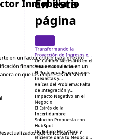
En esta
ctor Inmobiliario
página
Transformando la
Proyección de Ingresos en
te en un factor crítico para el éxito
el Sector Inmobiliario con
Un Cambio Necesario en el
ificación financiera se convierte en un
HubSpot
Sector Inmobiliario
El Problema: Estimaciones
anera en que las empresas del sector
Inexactas y
Desorganización
Raíces del Problema: Falta
de Integración y
Automatización
Impacto Negativo en el
!
Negocio
El Estrés de la
Incertidumbre
Solución Propuesta con
HubSpot
Un Futuro Más Claro y
esactualizados que dificultan las
Eficiente para tu Negocio