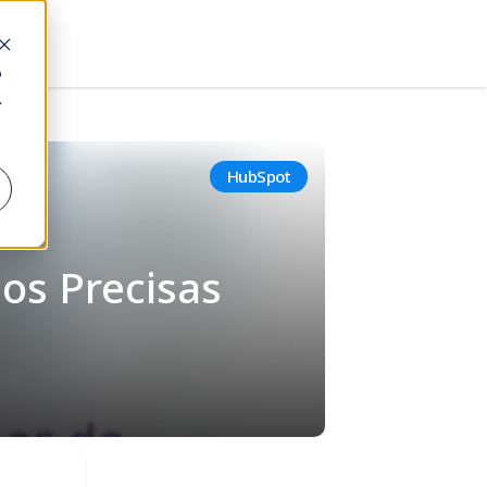
o
.
HubSpot
sos Precisas