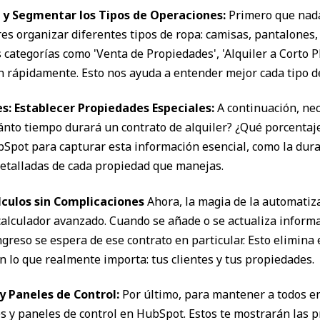
r y Segmentar los Tipos de Operaciones:
Primero que nad
es organizar diferentes tipos de ropa: camisas, pantalones,
 categorías como 'Venta de Propiedades', 'Alquiler a Corto P
n rápidamente. Esto nos ayuda a entender mejor cada tipo de
es: Establecer Propiedades Especiales:
A continuación, nec
uánto tiempo durará un contrato de alquiler? ¿Qué porcentaj
ot para capturar esta información esencial, como la duració
detalladas de cada propiedad que manejas.
lculos sin Complicaciones
Ahora, la magia de la automatiz
alculador avanzado. Cuando se añade o se actualiza inform
greso se espera de ese contrato en particular. Esto elimin
 lo que realmente importa: tus clientes y tus propiedades.
 y Paneles de Control:
Por último, para mantener a todos e
 y paneles de control en HubSpot. Estos te mostrarán las pr