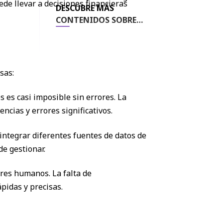
ede llevar a decisiones financieras
Inmobiliario
DESCUBRE MÁS
CONTENIDOS SOBRE
Servicio al cliente
AQUÍ
sas:
s es casi imposible sin errores. La
cias y errores significativos.
ntegrar diferentes fuentes de datos de
de gestionar.
ores humanos. La falta de
ápidas y precisas.