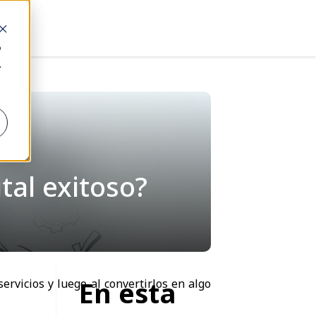
o
.
tal exitoso?
En esta
rvicios y luego al convertirlos en algo