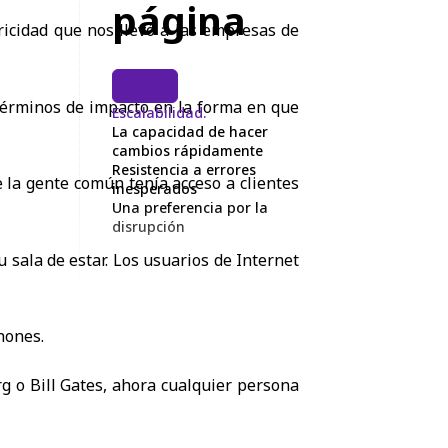
página
tricidad que nos llevó a las empresas de
 términos de impacto en la forma en que
Escalabilidad.
La capacidad de hacer
cambios rápidamente
Resistencia a errores
 la gente común tenía acceso a clientes
inesperados
Una preferencia por la
disrupción
 sala de estar. Los usuarios de Internet
phones.
 o Bill Gates, ahora cualquier persona