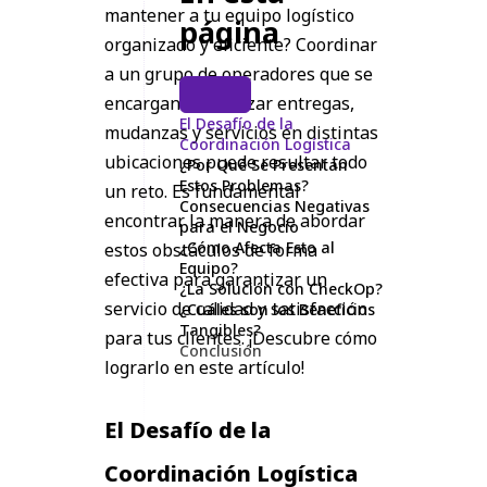
mantener a tu equipo logístico
página
organizado y eficiente? Coordinar
a un grupo de operadores que se
encargan de realizar entregas,
El Desafío de la
mudanzas y servicios en distintas
Coordinación Logística
ubicaciones puede resultar todo
¿Por Qué Se Presentan
Estos Problemas?
un reto. Es fundamental
Consecuencias Negativas
encontrar la manera de abordar
para el Negocio
¿Cómo Afecta Esto al
estos obstáculos de forma
Equipo?
efectiva para garantizar un
¿La Solución con CheckOp?
servicio de calidad y satisfacción
¿Cuáles son los Beneficios
Tangibles?
para tus clientes. ¡Descubre cómo
Conclusión
lograrlo en este artículo!
El Desafío de la
Coordinación Logística