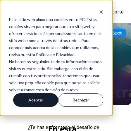
Inicio
Nosotros
Soluciones
Recursos
Soporte
Este sitio web almacena cookies en tu PC. Estas
cookies sirven para mejorar nuestro sitio web y
Volver
HubSpot
ofrecer servicios más personalizados, tanto en este
sitio web como a través de otras redes. Para
conocer más acerca de las cookies que utilizamos,
revisa nuestra Política de Privacidad.
Mejora la Eficiencia y
No haremos seguimiento de tu información cuando
Simplifica el Trabajo de tus
visites nuestro sitio. Sin embargo, con el fin de
cumplir con tus preferencias, tendremos que usar
Empleados Logísticos
solo una pequeña cookie para que no se te solicite
Jul 04, 2024
volver a tomar esta decisión de nuevo.
Aceptar
Rechazar
En esta
¿Te has enfrentado al desafío de