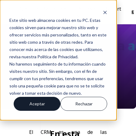
Inici
Nosotro
Solucione
Recurso
Soport
Es
o
s
s
s
e
Este sitio web almacena cookies en tu PC. Estas
cookies sirven para mejorar nuestro sitio web y
Volver
ofrecer servicios más personalizados, tanto en este
sitio web como a través de otras redes. Para
conocer más acerca de las cookies que utilizamos,
revisa nuestra Política de Privacidad.
¿Cómo conseguir que mis
No haremos seguimiento de tu información cuando
vendedores sean más
visites nuestro sitio. Sin embargo, con el fin de
cumplir con tus preferencias, tendremos que usar
productivos?
solo una pequeña cookie para que no se te solicite
Jun 28, 2021
volver a tomar esta decisión de nuevo.
Aceptar
Rechazar
En esta
El CRM es una de las