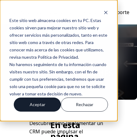
Inicio
Nosotros
Soluciones
Recursos
Soporte
Este sitio web almacena cookies en tu PC. Estas
cookies sirven para mejorar nuestro sitio web y
Volver
ofrecer servicios más personalizados, tanto en este
sitio web como a través de otras redes. Para
conocer más acerca de las cookies que utilizamos,
revisa nuestra Política de Privacidad.
Impacto del CRM en el
No haremos seguimiento de tu información cuando
crecimiento de las PYMES
visites nuestro sitio. Sin embargo, con el fin de
cumplir con tus preferencias, tendremos que usar
Abr 09, 2024
solo una pequeña cookie para que no se te solicite
volver a tomar esta decisión de nuevo.
Aceptar
Rechazar
En esta
Descubre cómo implementar un
CRM puede impulsar el
página