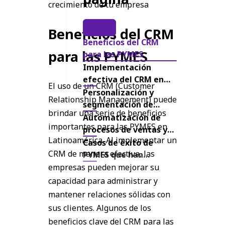
crecimiento de tu empresa
Beneficios del CRM
Beneficios del CRM
para las PYMES
para las PYMES
Implementación
efectiva del CRM en
El uso de un CRM (Customer
las PYMES
Personalización y
Relationship Management) puede
segmentación de
brindar una serie de beneficios
clientes
Automatización de
importantes para las PYMES en
procesos de ventas y
Latinoamérica. Al implementar un
marketing
Casos de éxito de
CRM de manera efectiva, las
PYMES que han
utilizado CRM
empresas pueden mejorar su
capacidad para administrar y
mantener relaciones sólidas con
sus clientes. Algunos de los
beneficios clave del CRM para las