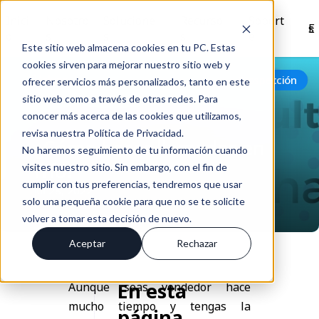
Inici
Nosotro
Solucione
Recurso
Soport
Es
o
s
s
s
e
Este sitio web almacena cookies en tu PC. Estas
cookies sirven para mejorar nuestro sitio web y
Volver
Prospección
ofrecer servicios más personalizados, tanto en este
sitio web como a través de otras redes. Para
conocer más acerca de las cookies que utilizamos,
revisa nuestra Política de Privacidad.
¿Cómo hacer llamadas en
No haremos seguimiento de tu información cuando
frío?
visites nuestro sitio. Sin embargo, con el fin de
cumplir con tus preferencias, tendremos que usar
Jul 28, 2022
solo una pequeña cookie para que no se te solicite
volver a tomar esta decisión de nuevo.
Aceptar
Rechazar
En esta
Aunque seas vendedor hace
mucho tiempo y tengas la
página