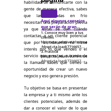
habilidad de comunicarte con la
gente de manera efectiva, sabes
que las llamadas en frío
Aquí algunos consejos
necesitan una preparación previa
que serán de gran
ya que estas se dan cuando
ayuda:
1. Conoce muy bien a tus
contactas a un cliente potencial
clientes
que por el momento no tiene
hbspt.cta._relativeUrls=true
;hbspt.cta.load(7716657,
interés por lo que vendes o el
'b533b7bd-2d96-4ed3-
3. Practica
servicio que prestas, a través de
ab8e-10d31bfb62fc',
hbspt.cta._relativeUrls=true
{"useNewLoader":"true","r
;hbspt.cta.load(7716657,
la llamada sabes que tienes la
egion":"na1"}); 2. Llama su
'cc6dbd0e-5b37-4b21-801f-
oportunidad de crear un nuevo
atención
527d407c70b8',
{"useNewLoader":"true","r
negocio y eso genera presión.
egion":"na1"}); 4. Escucha
lo que tienen por decir
Tu objetivo se basa en presentar
la empresa y a ti mismo ante los
clientes potenciales, además de
dar a conocer el valor de lo que