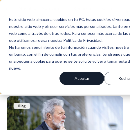
Inici
Nosotro
Solucione
Recurso
Soport
Es
o
s
s
s
e
Este sitio web almacena cookies en tu PC. Estas cookies sirven par
nuestro sitio web y ofrecer servicios más personalizados, tanto en 
web como a través de otras redes. Para conocer más acerca de las 
Progresus Blog | Sales Enablement
que utilizamos, revisa nuestra Política de Privacidad.
No haremos seguimiento de tu información cuando visites nuestro s
BLOG PROGRESUS / NOTICIAS & NOVEDADES
embargo, con el fin de cumplir con tus preferencias, tendremos que
una pequeña cookie para que no se te solicite volver a tomar esta 
SUSCRÍBIRME
+4
POST
nuevo.
Aceptar
Recha