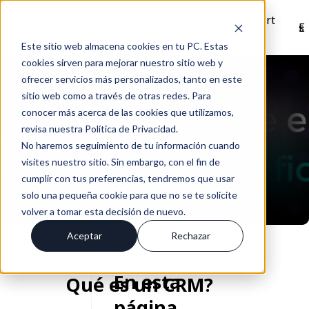
Inici
Nosotro
Solucione
Recurso
Soport
Es
o
s
s
s
e
Este sitio web almacena cookies en tu PC. Estas
cookies sirven para mejorar nuestro sitio web y
Volver
ofrecer servicios más personalizados, tanto en este
sitio web como a través de otras redes. Para
conocer más acerca de las cookies que utilizamos,
revisa nuestra Política de Privacidad.
10 beneficios de tener un
No haremos seguimiento de tu información cuando
crm
visites nuestro sitio. Sin embargo, con el fin de
cumplir con tus preferencias, tendremos que usar
Jul 29, 2021
solo una pequeña cookie para que no se te solicite
volver a tomar esta decisión de nuevo.
Aceptar
Rechazar
En esta
Qué es un CRM?
página