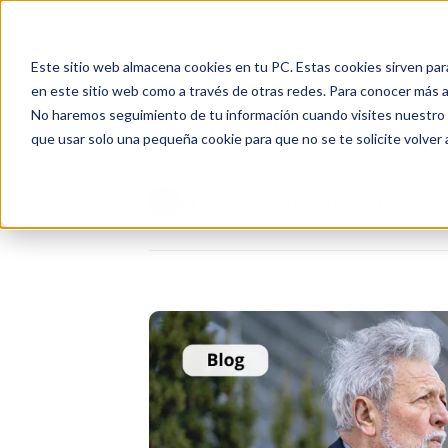
Inicio
Nosotros
Soluciones
Recursos
Soporte
Este sitio web almacena cookies en tu PC. Estas cookies sirven par
en este sitio web como a través de otras redes. Para conocer más ac
No haremos seguimiento de tu información cuando visites nuestro si
Progresus Blog | Integr
que usar solo una pequeña cookie para que no se te solicite volver
BLOG PROGRESUS / NOTICIAS & N