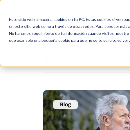
Inicio
Nosotros
Soluciones
Recursos
Soporte
Este sitio web almacena cookies en tu PC. Estas cookies sirven par
en este sitio web como a través de otras redes. Para conocer más ac
No haremos seguimiento de tu información cuando visites nuestro si
Progresus Blog | Integr
que usar solo una pequeña cookie para que no se te solicite volver
BLOG PROGRESUS / NOTICIAS & N