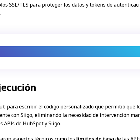
colos SSL/TLS para proteger los datos y tokens de autenticac
.
ión automática en tiempo real, sin interven
jecución
b para escribir el código personalizado que permitió que l
te con Siigo, eliminando la necesidad de intervención manu
s APIs de HubSpot y Siigo.
raron aspectos técnicos como los
límites de tasa
de las API