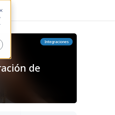
o
.
Integraciones
ación de