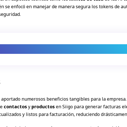
én se enfocó en manejar de manera segura los tokens de aute
seguridad.
ión sin fricciones: cada detalle técnico fue 
s
a aportado numerosos beneficios tangibles para la empresa. 
de
contactos
y
productos
en Siigo para generar facturas el
ualizados y listos para facturación, reduciendo drásticamen