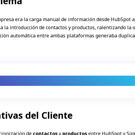
blema
empresa era la carga manual de información desde HubSpot a
ía la introducción de contactos y productos, ralentizando l
ación automática entre ambas plataformas generaba duplicaci
l de datos afecta la velocidad y precisión de 
tivas del Cliente
cronización de
contactos
y
productos
entre HubSpot y Siig