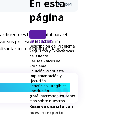
En esta
4
:
44
página
a eficiente es fundamental para el
zar sus procesos de facturación.
Introducción
Descripción del Problema
izar la sincronización de datos y
Requisitos y Expectativas
del Cliente
Causas Raíces del
Problema
Solución Propuesta
Implementación y
Ejecución
Beneficios Tangibles
encia operativa.
Conclusión
¿Está interesado en saber
más sobre nuestros
servicios de integraciones
Reserva una cita con
con HubSpot?
nuestro experto