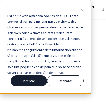
Inici
Nosotro
Solucione
Recurso
Soport
Es
o
s
s
s
e
Este sitio web almacena cookies en tu PC. Estas
cookies sirven para mejorar nuestro sitio web y
ofrecer servicios más personalizados, tanto en este
Progresus Blog (8)
sitio web como a través de otras redes. Para
conocer más acerca de las cookies que utilizamos,
BLOG PROGRESUS / PÁGINA 8
revisa nuestra Política de Privacidad.
No haremos seguimiento de tu información cuando
SUSCRÍBIRME
+6
POST
visites nuestro sitio. Sin embargo, con el fin de
cumplir con tus preferencias, tendremos que usar
solo una pequeña cookie para que no se te solicite
volver a tomar esta decisión de nuevo.
Aceptar
Rechazar