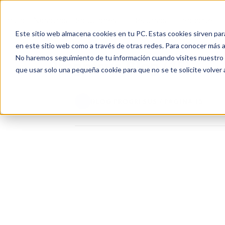
Inicio
Nosotros
Soluciones
Recursos
Soporte
Este sitio web almacena cookies en tu PC. Estas cookies sirven par
en este sitio web como a través de otras redes. Para conocer más ac
No haremos seguimiento de tu información cuando visites nuestro si
Progresus Blog (15)
que usar solo una pequeña cookie para que no se te solicite volver
BLOG PROGRESUS / PÁGINA 15