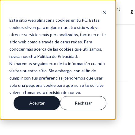
Inici
Nosotro
Solucione
Recurso
Soport
Es
o
s
s
s
e
Este sitio web almacena cookies en tu PC. Estas
cookies sirven para mejorar nuestro sitio web y
ofrecer servicios más personalizados, tanto en este
Progresus Blog (9)
sitio web como a través de otras redes. Para
conocer más acerca de las cookies que utilizamos,
BLOG PROGRESUS / PÁGINA 9
revisa nuestra Política de Privacidad.
No haremos seguimiento de tu información cuando
SUSCRÍBIRME
+6
POST
visites nuestro sitio. Sin embargo, con el fin de
cumplir con tus preferencias, tendremos que usar
solo una pequeña cookie para que no se te solicite
volver a tomar esta decisión de nuevo.
Aceptar
Rechazar