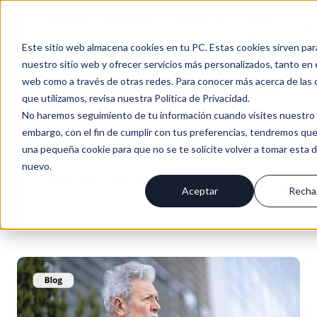
Inici
Nosotro
Solucione
Recurso
Soport
Es
o
s
s
s
e
Este sitio web almacena cookies en tu PC. Estas cookies sirven par
nuestro sitio web y ofrecer servicios más personalizados, tanto en 
web como a través de otras redes. Para conocer más acerca de las 
Progresus Blog | Transformación
que utilizamos, revisa nuestra Política de Privacidad.
digital
No haremos seguimiento de tu información cuando visites nuestro s
embargo, con el fin de cumplir con tus preferencias, tendremos que
BLOG PROGRESUS / NOTICIAS & NOVEDADES
una pequeña cookie para que no se te solicite volver a tomar esta 
nuevo.
SUSCRÍBIRME
+0
POST
Aceptar
Recha