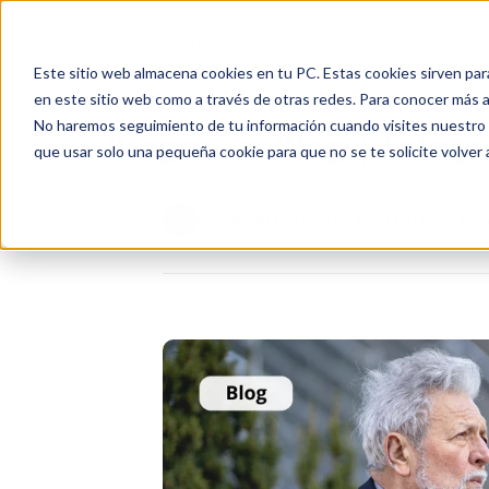
Inicio
Nosotros
Soluciones
Recursos
Soporte
Este sitio web almacena cookies en tu PC. Estas cookies sirven par
en este sitio web como a través de otras redes. Para conocer más ac
No haremos seguimiento de tu información cuando visites nuestro si
Progresus Blog | Integr
que usar solo una pequeña cookie para que no se te solicite volver
BLOG PROGRESUS / NOTICIAS & N