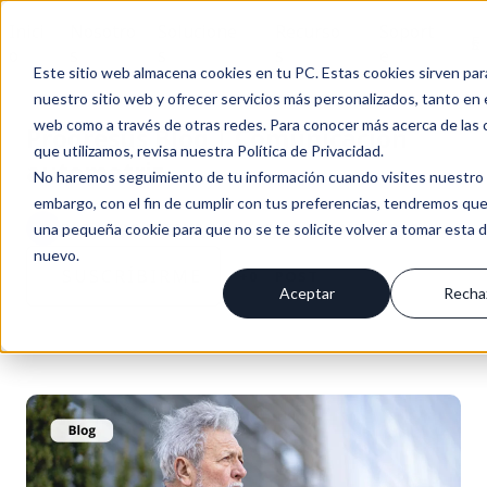
Inici
Nosotro
Solucione
Recurso
Soport
Es
o
s
s
s
e
Este sitio web almacena cookies en tu PC. Estas cookies sirven par
nuestro sitio web y ofrecer servicios más personalizados, tanto en 
web como a través de otras redes. Para conocer más acerca de las 
Progresus Blog | Comunicación
que utilizamos, revisa nuestra Política de Privacidad.
automotriz
No haremos seguimiento de tu información cuando visites nuestro s
embargo, con el fin de cumplir con tus preferencias, tendremos que
BLOG PROGRESUS / NOTICIAS & NOVEDADES
una pequeña cookie para que no se te solicite volver a tomar esta 
nuevo.
SUSCRÍBIRME
+0
POST
Aceptar
Recha