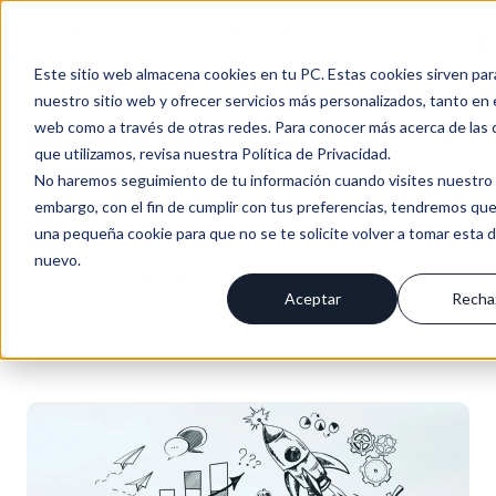
Inici
Nosotro
Solucione
Recurso
Soport
En
o
s
s
s
e
Este sitio web almacena cookies en tu PC. Estas cookies sirven par
nuestro sitio web y ofrecer servicios más personalizados, tanto en 
web como a través de otras redes. Para conocer más acerca de las 
Progresus Blog | Data
que utilizamos, revisa nuestra Política de Privacidad.
Optimization
No haremos seguimiento de tu información cuando visites nuestro s
embargo, con el fin de cumplir con tus preferencias, tendremos que
BLOG PROGRESUS / NOTICIAS & NOVEDADES
una pequeña cookie para que no se te solicite volver a tomar esta 
nuevo.
SUSCRÍBIRME
+0
POST
Aceptar
Recha