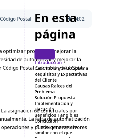
En esta
 Código Postal
4
:
02
página
ra optimizar procesos y mejorar la
ecesidad de automatizar y mejorar la
Introducción
sor Código Postal Colombia y HubSpot
Descripción del Problema
Requisitos y Expectativas
del Cliente
Causas Raíces del
Problema
Solución Propuesta
Implementación y
Ejecución
 La asignación de comerciales por
Beneficios Tangibles
manualmente. La falta de automatización
Conclusión
las operaciones y puede generar errores
¿Tienes un proyecto
similar con el que