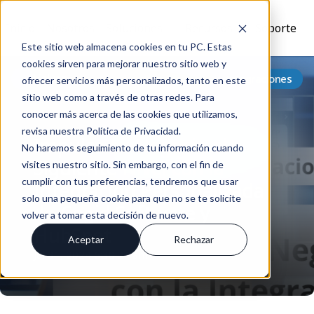
Inicio
Nosotros
Soluciones
Recursos
Soporte
Este sitio web almacena cookies en tu PC. Estas
cookies sirven para mejorar nuestro sitio web y
Volver
Integraciones
ofrecer servicios más personalizados, tanto en este
sitio web como a través de otras redes. Para
conocer más acerca de las cookies que utilizamos,
revisa nuestra Política de Privacidad.
Impulsa tu Negocio al
No haremos seguimiento de tu información cuando
Siguiente Nivel con la
visites nuestro sitio. Sin embargo, con el fin de
cumplir con tus preferencias, tendremos que usar
Integración Personalizada
solo una pequeña cookie para que no se te solicite
de Cegid Software y
volver a tomar esta decisión de nuevo.
HubSpot
Aceptar
Rechazar
Jul 31, 2024 6:30:24 am