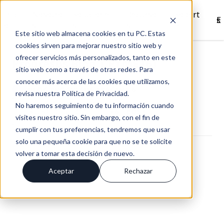
Inici
Nosotro
Solucione
Recurso
Soport
Es
o
s
s
s
e
Este sitio web almacena cookies en tu PC. Estas
cookies sirven para mejorar nuestro sitio web y
ofrecer servicios más personalizados, tanto en este
Progresus Blog | PYME (6)
sitio web como a través de otras redes. Para
conocer más acerca de las cookies que utilizamos,
BLOG PROGRESUS / PÁGINA 6
revisa nuestra Política de Privacidad.
No haremos seguimiento de tu información cuando
SUSCRÍBIRME
+6
POST
visites nuestro sitio. Sin embargo, con el fin de
cumplir con tus preferencias, tendremos que usar
solo una pequeña cookie para que no se te solicite
volver a tomar esta decisión de nuevo.
Aceptar
Rechazar