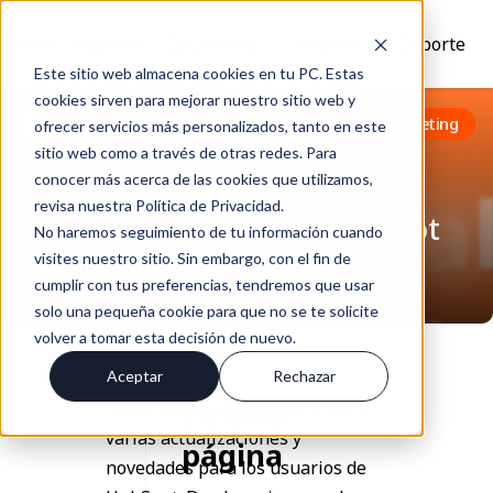
Inicio
Nosotros
Soluciones
Recursos
Soporte
Este sitio web almacena cookies en tu PC. Estas
cookies sirven para mejorar nuestro sitio web y
Volver
Inbound Marketing
ofrecer servicios más personalizados, tanto en este
sitio web como a través de otras redes. Para
conocer más acerca de las cookies que utilizamos,
revisa nuestra Política de Privacidad.
Actualizaciones de Hubspot
No haremos seguimiento de tu información cuando
Jul 03, 2024
visites nuestro sitio. Sin embargo, con el fin de
cumplir con tus preferencias, tendremos que usar
solo una pequeña cookie para que no se te solicite
volver a tomar esta decisión de nuevo.
Aceptar
Rechazar
En esta
Junio ha llegado a su fin, y con él,
varias actualizaciones y
página
novedades para los usuarios de