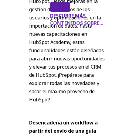
HubSpot. Desde mejoras en la
gestión de permisos de los
DESCUBRE MÁS
usuarios y optimizaciones en la
CONTENIDOS SOBRE
importación de datos, hasta
Hubspot AQUÍ
nuevas capacitaciones en
HubSpot Academy, estas
funcionalidades están diseñadas
para abrir nuevas oportunidades
y elevar tus procesos en el CRM
de HubSpot. ¡Prepárate para
explorar todas las novedades y
sacar el máximo provecho de
HubSpot!
Desencadena un workflow a
partir del envío de una guía