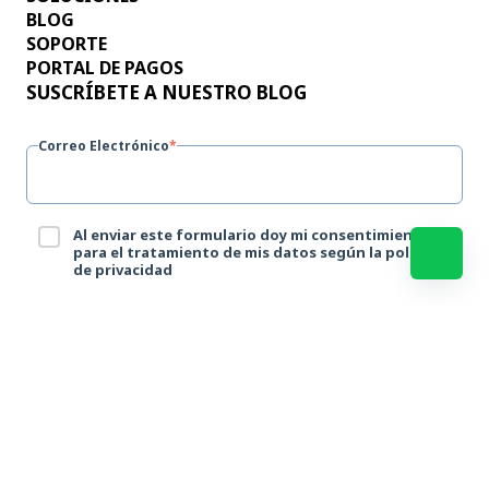
BLOG
SOPORTE
PORTAL DE PAGOS
SUSCRÍBETE A NUESTRO BLOG
Correo Electrónico
*
Al enviar este formulario doy mi consentimiento
para el tratamiento de mis datos según la política
de privacidad
© 2026 Progresus · Aviso legal |
Términos de servicio
|
Política de
Privacidad
|
Política de Cookies
|
Política de Gestión Logística