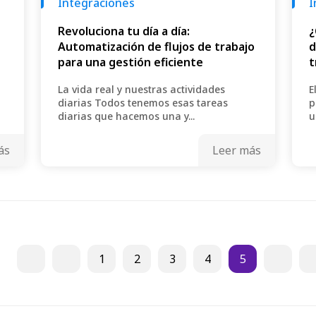
Integraciones
I
Revoluciona tu día a día:
¿
Automatización de flujos de trabajo
d
para una gestión eficiente
t
La vida real y nuestras actividades
E
diarias Todos tenemos esas tareas
p
diarias que hacemos una y...
u
ás
Leer más
1
2
3
4
5