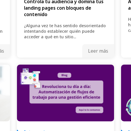
Controla tu audiencia y domina tus
A
landing pages con bloques de
a
contenido
H
h
¿Alguna vez te has sentido desorientado
c
an
intentando establecer quién puede
acceder a qué en tu sitio...
ás
Leer más