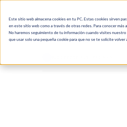
Inicio
Nosotros
Soluciones
Recursos
Soporte
Este sitio web almacena cookies en tu PC. Estas cookies sirven par
en este sitio web como a través de otras redes. Para conocer más ac
No haremos seguimiento de tu información cuando visites nuestro si
Progresus Blog | PYME 
que usar solo una pequeña cookie para que no se te solicite volver
BLOG PROGRESUS / PÁGINA 5