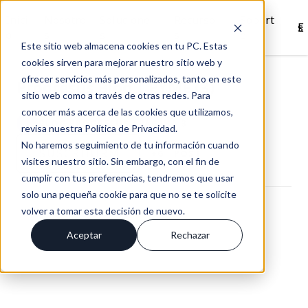
Inici
Nosotro
Solucione
Recurso
Soport
Es
o
s
s
s
e
Este sitio web almacena cookies en tu PC. Estas
cookies sirven para mejorar nuestro sitio web y
ofrecer servicios más personalizados, tanto en este
Progresus Blog | PYME (3)
sitio web como a través de otras redes. Para
conocer más acerca de las cookies que utilizamos,
BLOG PROGRESUS / PÁGINA 3
revisa nuestra Política de Privacidad.
No haremos seguimiento de tu información cuando
SUSCRÍBIRME
+6
POST
visites nuestro sitio. Sin embargo, con el fin de
cumplir con tus preferencias, tendremos que usar
solo una pequeña cookie para que no se te solicite
volver a tomar esta decisión de nuevo.
Aceptar
Rechazar