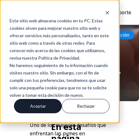
Inicio
Nosotros
Soluciones
Recursos
Soporte
Este sitio web almacena cookies en tu PC. Estas
cookies sirven para mejorar nuestro sitio web y
Volver
Prospección
ofrecer servicios más personalizados, tanto en este
sitio web como a través de otras redes. Para
conocer más acerca de las cookies que utilizamos,
revisa nuestra Política de Privacidad.
¿Cómo Generar Leads y
No haremos seguimiento de tu información cuando
Atraer Clientes de Calidad?
visites nuestro sitio. Sin embargo, con el fin de
cumplir con tus preferencias, tendremos que usar
Sep 04, 2024
solo una pequeña cookie para que no se te solicite
volver a tomar esta decisión de nuevo.
Aceptar
Rechazar
En esta
Uno de los mayores desafíos que
enfrentan las pymes en
página