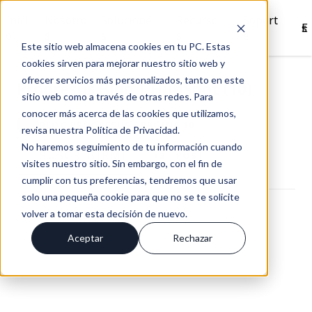
Inici
Nosotro
Solucione
Recurso
Soport
Es
o
s
s
s
e
Este sitio web almacena cookies en tu PC. Estas
cookies sirven para mejorar nuestro sitio web y
ofrecer servicios más personalizados, tanto en este
Progresus Blog | HubSpot (10)
sitio web como a través de otras redes. Para
conocer más acerca de las cookies que utilizamos,
BLOG PROGRESUS / PÁGINA 10
revisa nuestra Política de Privacidad.
No haremos seguimiento de tu información cuando
SUSCRÍBIRME
+3
POST
visites nuestro sitio. Sin embargo, con el fin de
cumplir con tus preferencias, tendremos que usar
solo una pequeña cookie para que no se te solicite
volver a tomar esta decisión de nuevo.
Aceptar
Rechazar