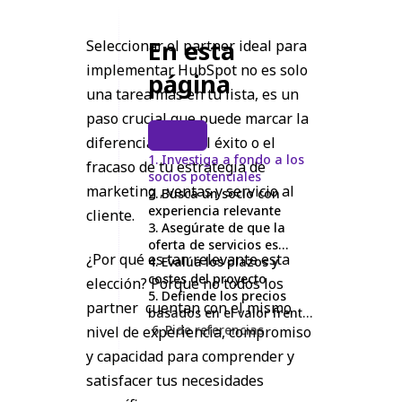
En esta
Seleccionar el partner ideal para
implementar HubSpot no es solo
página
una tarea más en tu lista, es un
paso crucial que puede marcar la
diferencia entre el éxito o el
1. Investiga a fondo a los
fracaso de tu estrategia de
socios potenciales
marketing , ventas y servicio al
2. Busca un socio con
experiencia relevante
cliente.
3. Asegúrate de que la
oferta de servicios es
¿Por qué es tan relevante esta
completa
4. Evalúa los plazos y
costes del proyecto
elección? Porque no todos los
5. Defiende los precios
partner cuentan con el mismo
basados en el valor frente
a los basados en el tiempo
6. Pide referencias
nivel de experiencia, compromiso
y capacidad para comprender y
satisfacer tus necesidades