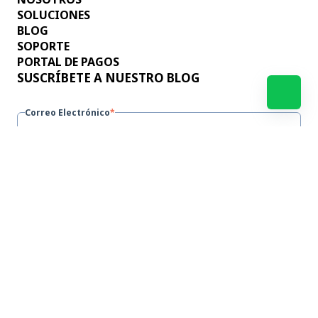
SOLUCIONES
BLOG
SOPORTE
PORTAL DE PAGOS
SUSCRÍBETE A NUESTRO BLOG
Correo Electrónico
*
Al enviar este formulario doy mi consentimiento
para el tratamiento de mis datos según la política
de privacidad
© 2026 Progresus · Aviso legal |
Términos de servicio
|
Política de