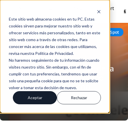
Inici
Nosotro
Solucione
Recurso
Soport
Es
o
s
s
s
e
Este sitio web almacena cookies en tu PC. Estas
cookies sirven para mejorar nuestro sitio web y
Volver
HubSpot
ofrecer servicios más personalizados, tanto en este
sitio web como a través de otras redes. Para
conocer más acerca de las cookies que utilizamos,
revisa nuestra Política de Privacidad.
Cuando Necesitas
No haremos seguimiento de tu información cuando
Implementar HubSpot de la
visites nuestro sitio. Sin embargo, con el fin de
cumplir con tus preferencias, tendremos que usar
Manera Correcta: ¿Cómo
solo una pequeña cookie para que no se te solicite
elegir un partner con
volver a tomar esta decisión de nuevo.
experiencia?
Aceptar
Rechazar
Ene 07, 2023