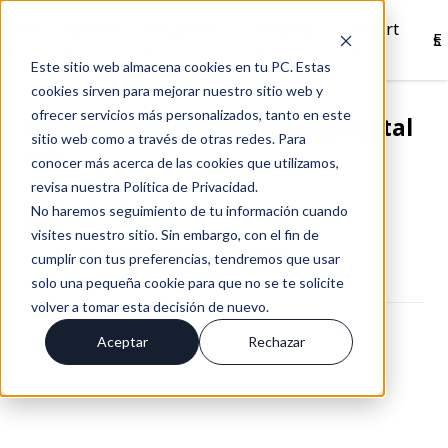
Inici
Nosotro
Solucione
Recurso
Soport
Es
o
s
s
s
e
Este sitio web almacena cookies en tu PC. Estas
cookies sirven para mejorar nuestro sitio web y
ofrecer servicios más personalizados, tanto en este
Progresus Blog | Marketing digital
sitio web como a través de otras redes. Para
(10)
conocer más acerca de las cookies que utilizamos,
revisa nuestra Política de Privacidad.
BLOG PROGRESUS / PÁGINA 10
No haremos seguimiento de tu información cuando
visites nuestro sitio. Sin embargo, con el fin de
SUSCRÍBIRME
+1
POST
cumplir con tus preferencias, tendremos que usar
solo una pequeña cookie para que no se te solicite
volver a tomar esta decisión de nuevo.
Aceptar
Rechazar