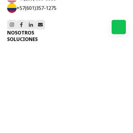
+57(601)357-1275
NOSOTROS
SOLUCIONES
BLOG
SOPORTE
PORTAL DE PAGOS
SUSCRÍBETE A NUESTRO BLOG
Correo Electrónico
*
Al enviar este formulario doy mi consentimiento
para el tratamiento de mis datos según la política
de privacidad