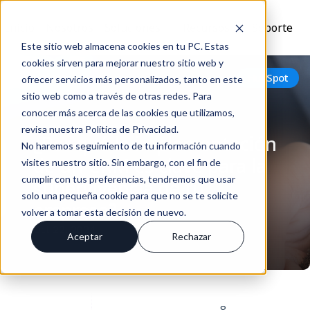
Inicio
Nosotros
Soluciones
Recursos
Soporte
Este sitio web almacena cookies en tu PC. Estas
cookies sirven para mejorar nuestro sitio web y
Volver
HubSpot
ofrecer servicios más personalizados, tanto en este
sitio web como a través de otras redes. Para
conocer más acerca de las cookies que utilizamos,
revisa nuestra Política de Privacidad.
¿Por qué la implementación
No haremos seguimiento de tu información cuando
de un CRM es clave para la
visites nuestro sitio. Sin embargo, con el fin de
cumplir con tus preferencias, tendremos que usar
supervivencia de tu
solo una pequeña cookie para que no se te solicite
empresa?
volver a tomar esta decisión de nuevo.
Oct 22, 2024
Aceptar
Rechazar