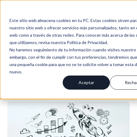
Inici
Nosotro
Solucione
Recurso
Soport
En
o
s
s
s
e
Este sitio web almacena cookies en tu PC. Estas cookies sirven par
nuestro sitio web y ofrecer servicios más personalizados, tanto en 
web como a través de otras redes. Para conocer más acerca de las 
Progresus Blog | CRM
que utilizamos, revisa nuestra Política de Privacidad.
No haremos seguimiento de tu información cuando visites nuestro s
BLOG PROGRESUS / NOTICIAS & NOVEDADES
embargo, con el fin de cumplir con tus preferencias, tendremos que
una pequeña cookie para que no se te solicite volver a tomar esta 
SUSCRÍBIRME
+6
POST
nuevo.
Aceptar
Recha